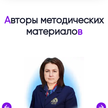
А
вторы методических
материало
в