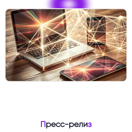
9
Подготовка к сочинению на ОГЭ по русскому языку мож
П
ресс-рели
з
Ошибки в орфографии и пунктуации могут стоить нескол