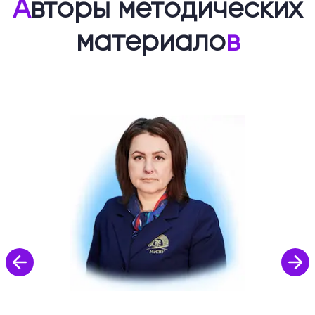
А
вторы методических
материало
в