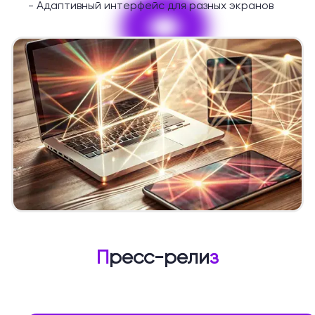
9
-
Адаптивный интерфейс для разных экранов
П
ресс-рели
з