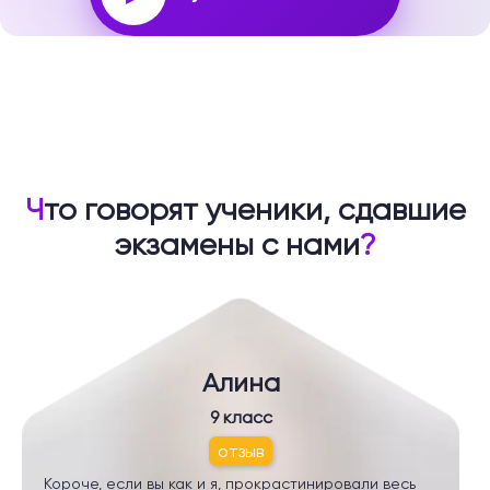
Ч
то говорят ученики, сдавшие
экзамены с нами
?
Алина
9 класс
отзыв
Короче, если вы как и я, прокрастинировали весь