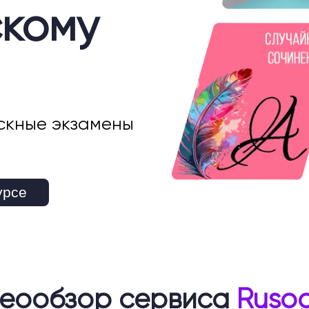
скому
скные экзамены
урсе
еообзор сервиса
Rusog