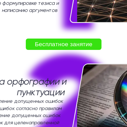
о формулировке тезиса и
написанию аргументов
2
Бесплатное занятие
а орфографии и
пунктуации
ление допущенных ошибок
шибок согласно правилам
ение допущенных ошибок
к для целенаправленной