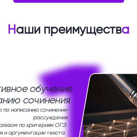
Н
аши преимуществ
а
1
ивное обучение
анию сочинения
 по написанию сочинения-
рассуждения
нализом по критериям ОГЭ
я и аргументации текста