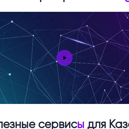
лезные сервис
ы
для Каз