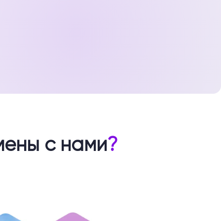
мены с нами
?