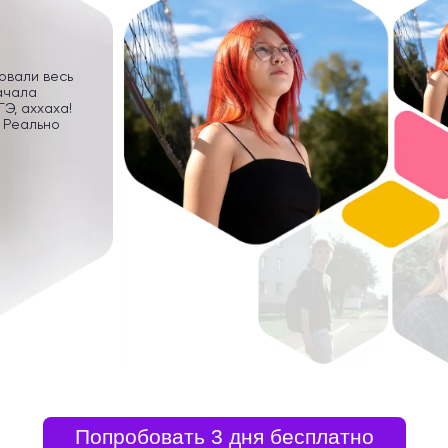
ровали весь
ачала
Э, аххаха!
 Реально
Попробовать 3 дня бесплатно