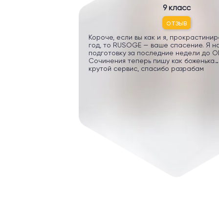
9 класс
отзыв
Короче, если вы как и я, прокрастини
год, то RUSOGE — ваше спасение. Я н
подготовку за последние недели до ОГ
Сочинения теперь пишу как боженька…
крутой сервис, спасибо разрабам