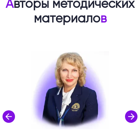
А
вторы методических
материало
в