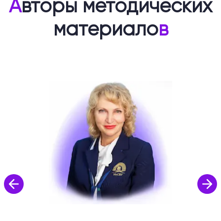
А
вторы методических
материало
в