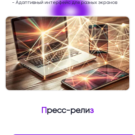
9
-
Адаптивный интерфейс для разных экранов
П
ресс-рели
з