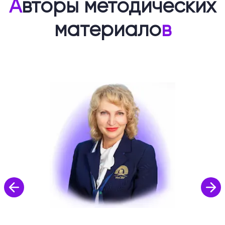
А
вторы методических
материало
в