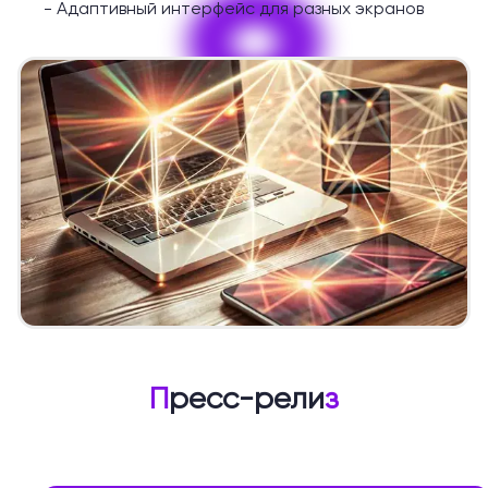
9
-
Адаптивный интерфейс для разных экранов
П
ресс-рели
з