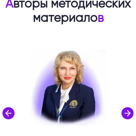
А
вторы методических
материало
в