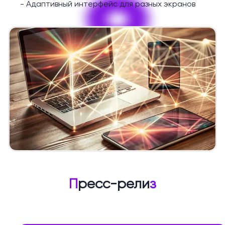
9
-
Адаптивный интерфейс для разных экранов
П
ресс-рели
з