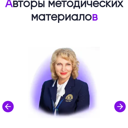
А
вторы методических
материало
в