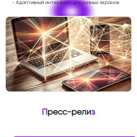
9
-
Адаптивный интерфейс для разных экранов
П
ресс-рели
з