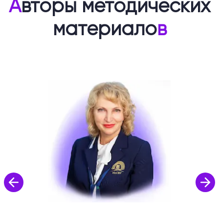
А
вторы методических
материало
в