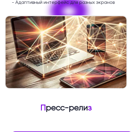
9
-
Адаптивный интерфейс для разных экранов
П
ресс-рели
з