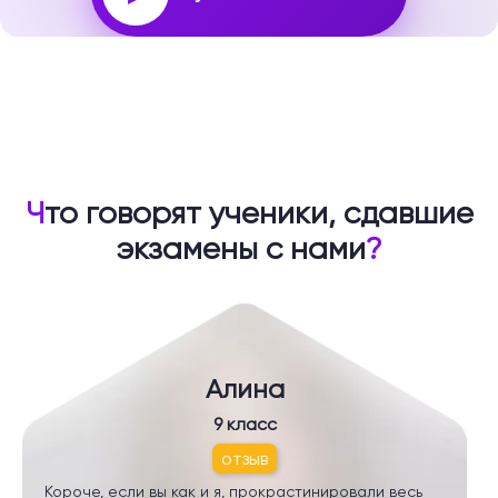
Ч
то говорят ученики, сдавшие
экзамены с нами
?
Алина
9 класс
отзыв
Короче, если вы как и я, прокрастинировали весь